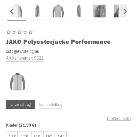
JAKO
Polyesterjacke Performance
soft grey/steingrau
Artikelnummer:
9322
Einzelauftrag
Teambestellung
Größentabelle
Kinder (21,99 €)
116
128
140
152
164