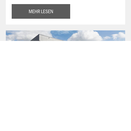
MEHR LESEN
Über JAKO
Aus der Garage zum führenden Teamsport-Ausrüster. Die
Erfolgsgeschichte von JAKO beginnt 1989 und dauert bis
heute an. Seit der Gründung ist es das Ziel von JAKO, der
optimale Partner für alle Teams zu sein. In Deutschland,
weltweit und von der Kreisklasse bis in die Champions
League. WE ARE TEAM!