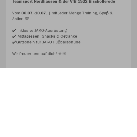
Teamsport Nordhausen & der VfB 1922 Bischofferode
Vom
06.07.-10.07.
| mit jeder Menge Training, Spaß &
Action 💯
✔️ inklusive JAKO-Ausrüstung
✔️ Mittagessen, Snacks & Getränke
✔️Gutschein für JAKO Fußballschuhe
Wir freuen uns auf dich! 🫵🏼
JAKO FUSSBALL CAMP 2026