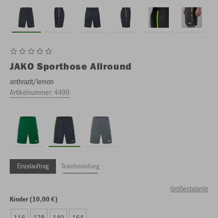
JAKO
Sporthose Allround
anthrazit/lemon
Artikelnummer:
4499
Einzelauftrag
Teambestellung
Größentabelle
Kinder (10,00 €)
116
128
140
164