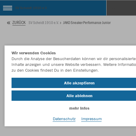
SV Scheidt 1910 e.V.
ZURÜCK
SV Scheidt 1910 e.V.
JAKO Sneaker Performance Junior
Wir verwenden Cookies
Durch die Analyse der Besucherdaten können wir dir personalisierte
Inhalte anzeigen und unsere Website verbessern. Weitere Informati
zu den Cookies findest Du in den Einstellungen.
Alle akzeptieren
Alle ablehnen
mehr Infos
Datenschutz
Impressum