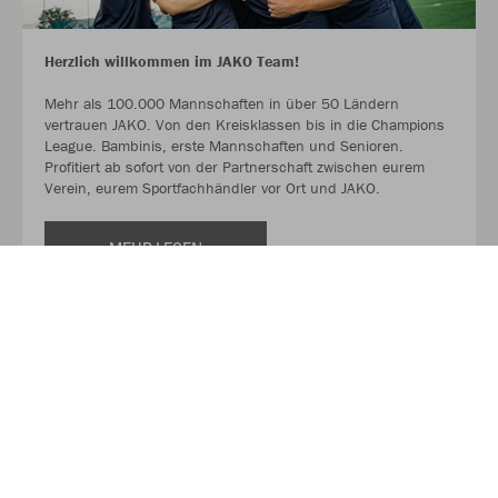
Herzlich willkommen im JAKO Team!
Mehr als 100.000 Mannschaften in über 50 Ländern
vertrauen JAKO. Von den Kreisklassen bis in die Champions
League. Bambinis, erste Mannschaften und Senioren.
Profitiert ab sofort von der Partnerschaft zwischen eurem
Verein, eurem Sportfachhändler vor Ort und JAKO.
MEHR LESEN