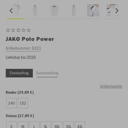
JAKO
Polo Power
Artikelnummer:
6323
Lieferbar bis 2026
Einzelauftrag
Teambestellung
Größentabelle
Kinder (24,89 €)
140
152
Unisex (27,89 €)
S
M
L
XL
XXL
3XL
4XL