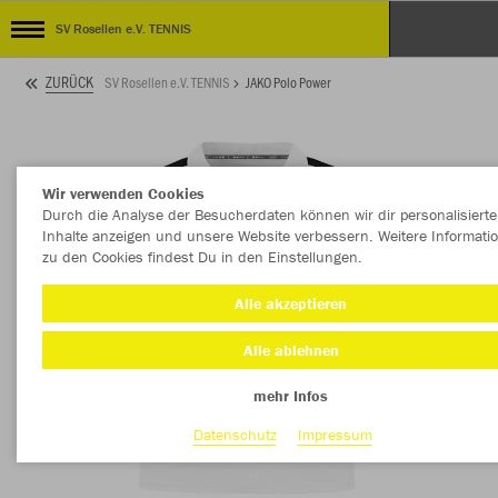
SV Rosellen e.V. TENNIS
ZURÜCK
SV Rosellen e.V. TENNIS
JAKO Polo Power
Wir verwenden Cookies
Durch die Analyse der Besucherdaten können wir dir personalisierte
Inhalte anzeigen und unsere Website verbessern. Weitere Informati
zu den Cookies findest Du in den Einstellungen.
Alle akzeptieren
Alle ablehnen
mehr Infos
Datenschutz
Impressum