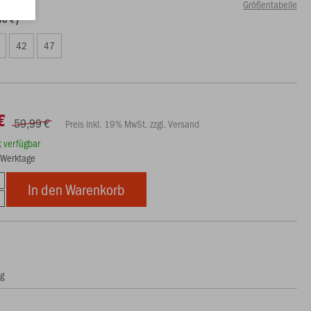
Größentabelle
00 €)
42
47
€
59,99 €
Preis inkl. 19% MwSt. zzgl. Versand
rt verfügbar
5 Werktage
In den Warenkorb
ng