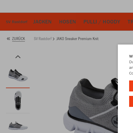
JACKEN
HOSEN
PULLI / HOODY
T
SV Rastdorf
SV Rastdorf
JAKO Sneaker Premium Knit
ZURÜCK
W
Du
an
Co