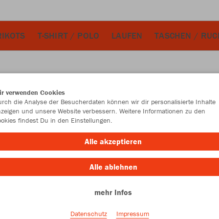
RIKOTS
T-SHIRT / POLO
LAUFEN
TASCHEN / RUC
ir verwenden Cookies
JAK
rch die Analyse der Besucherdaten können wir dir personalisierte Inhalte
zeigen und unsere Website verbessern. Weitere Informationen zu den
okies findest Du in den Einstellungen.
ultimate gre
Alle akzeptieren
Alle ablehnen
mehr Infos
Einzelau
Datenschutz
Impressum