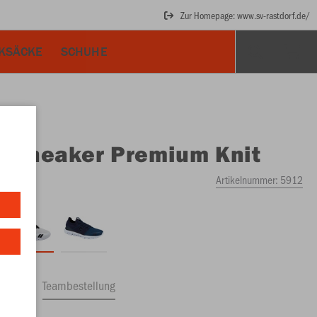
Zur Homepage: www.sv-rastdorf.de/
KSÄCKE
SCHUHE
O
Sneaker Premium Knit
y
Artikelnummer:
5912
ftrag
Teambestellung