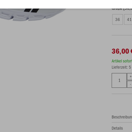
Größe (36,
36
41
36,00 
Artikel sofo
Lieferzeit: 
Beschreibu
Details