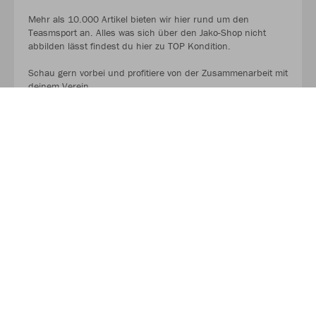
Mehr als 10.000 Artikel bieten wir hier rund um den
Teasmsport an. Alles was sich über den Jako-Shop nicht
abbilden lässt findest du hier zu TOP Kondition.
Schau gern vorbei und profitiere von der Zusammenarbeit mit
deinem Verein.
Sportliche Grüße
dein Team von Sport Duwe SDOLM
MEHR LESEN