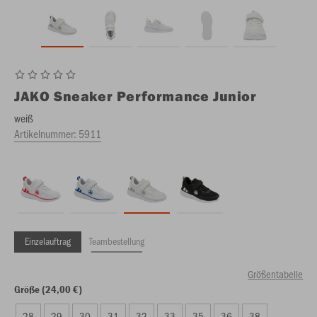
JAKO
Sneaker Performance Junior
weiß
Artikelnummer:
5911
Einzelauftrag
Teambestellung
Größentabelle
Größe (24,00 €)
28
29
30
31
32
33
35
36
38