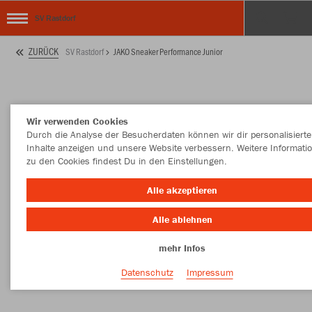
SV Rastdorf
ZURÜCK
SV Rastdorf
JAKO Sneaker Performance Junior
Wir verwenden Cookies
Durch die Analyse der Besucherdaten können wir dir personalisierte
Inhalte anzeigen und unsere Website verbessern. Weitere Informati
zu den Cookies findest Du in den Einstellungen.
Alle akzeptieren
Alle ablehnen
mehr Infos
Datenschutz
Impressum