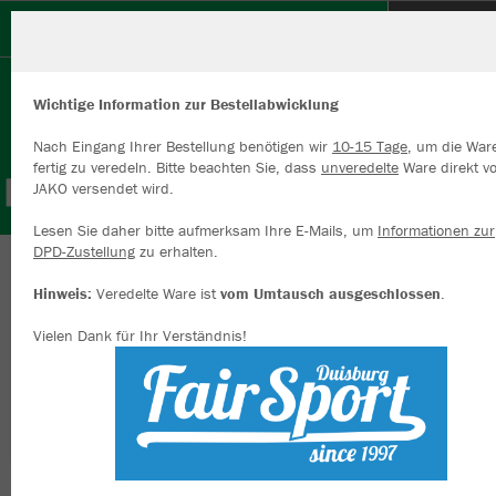
SV Orsoy
Wichtige Information zur Bestellabwicklung
Nach Eingang Ihrer Bestellung benötigen wir
10-15 Tage
, um die War
fertig zu veredeln. Bitte beachten Sie, dass
unveredelte
Ware direkt v
JAKO versendet wird.
Wir verwenden Cookies
Durch die Analyse der Besucherdaten können wir dir personalisierte
Lesen Sie daher bitte aufmerksam Ihre E-Mails, um
Informationen zur
Inhalte anzeigen und unsere Website verbessern. Weitere Informati
DPD-Zustellung
zu erhalten.
zu den Cookies findest Du in den Einstellungen.
Herzlich Willkommen im Teamshop SV Orsoy
Hinweis:
Veredelte Ware ist
vom Umtausch ausgeschlossen
.
Alle akzeptieren
Vielen Dank für Ihr Verständnis!
Alle ablehnen
mehr Infos
Nachhaltig
Farbe
Datenschutz
Impressum