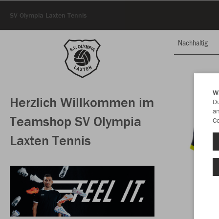
SV Olympia Laxten Tennis
Nachhaltig
W
Herzlich Willkommen im
Du
an
Teamshop SV Olympia
Co
Laxten Tennis