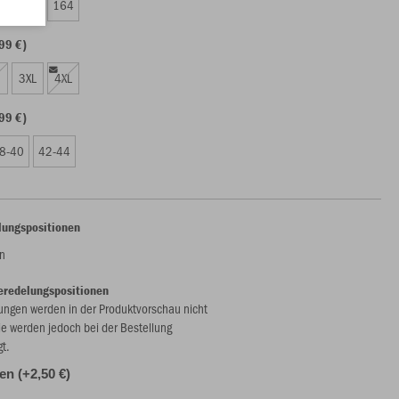
0
152
164
99 €)
3XL
4XL
99 €)
8-40
42-44
lungspositionen
n
eredelungspositionen
ungen werden in der Produktvorschau nicht
ie werden jedoch bei der Bestellung
gt.
len (+2,50 €)