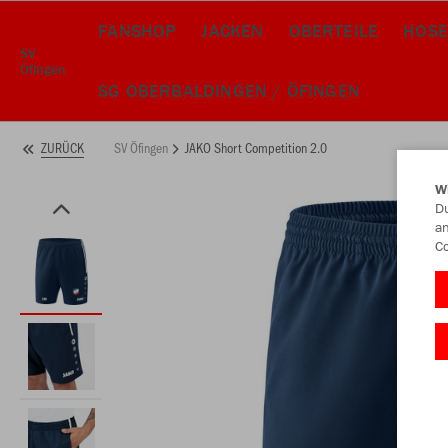
FANSHOP
JACKEN
OBERTEILE
HOSE
SV
Öfingen
SG OBERBALDINGEN / ÖFINGEN
SV Öfingen
JAKO Short Competition 2.0
ZURÜCK
W
Du
an
Co