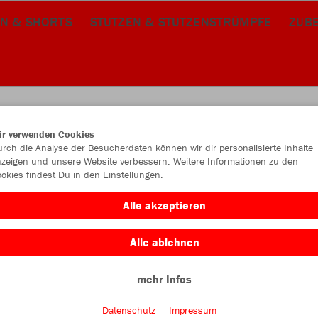
N & SHORTS
STUTZEN & STUTZENSTRÜMPFE
ZUB
ir verwenden Cookies
rch die Analyse der Besucherdaten können wir dir personalisierte Inhalte
JAK
zeigen und unsere Website verbessern. Weitere Informationen zu den
okies findest Du in den Einstellungen.
Alle akzeptieren
Alle ablehnen
Einzelau
mehr Infos
Kinder (20,
Datenschutz
Impressum