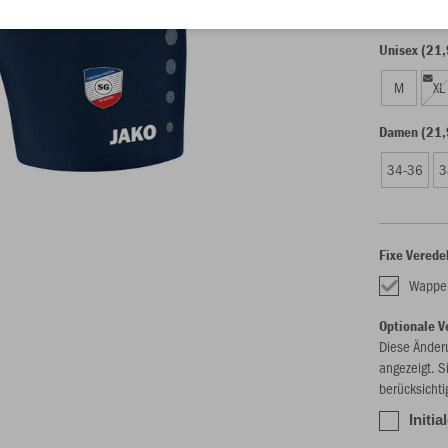
128
14
Unisex (21,
M
XL
Damen (21,
34-36
3
Fixe Verede
Wappe
Optionale V
Diese Änder
angezeigt. S
berücksichti
Initia