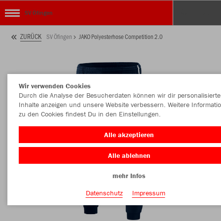
SV Öfingen
ZURÜCK
SV Öfingen
JAKO Polyesterhose Competition 2.0
Wir verwenden Cookies
Durch die Analyse der Besucherdaten können wir dir personalisierte
Inhalte anzeigen und unsere Website verbessern. Weitere Informati
zu den Cookies findest Du in den Einstellungen.
Alle akzeptieren
Alle ablehnen
mehr Infos
Datenschutz
Impressum