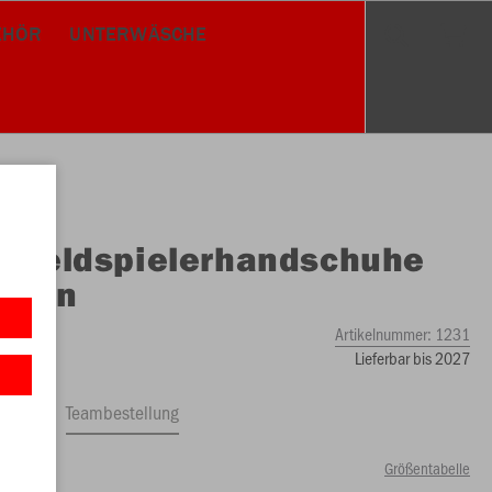
EHÖR
UNTERWÄSCHE
O
Feldspielerhandschuhe
ktion
Artikelnummer:
1231
Lieferbar bis 2027
ftrag
Teambestellung
Größentabelle
99 €)