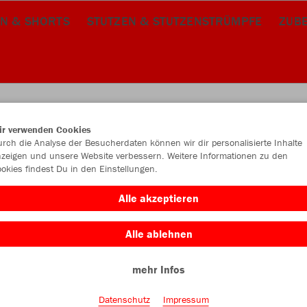
N & SHORTS
STUTZEN & STUTZENSTRÜMPFE
ZUB
ir verwenden Cookies
rch die Analyse der Besucherdaten können wir dir personalisierte Inhalte
JAK
zeigen und unsere Website verbessern. Weitere Informationen zu den
okies findest Du in den Einstellungen.
Fun
Alle akzeptieren
Alle ablehnen
Einzelau
mehr Infos
Datenschutz
Impressum
Größe (11,