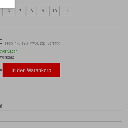
6
7
8
9
10
11
€
Preis inkl. 19% MwSt. zzgl. Versand
rt verfügbar
6 Werktage
In den Warenkorb
ng