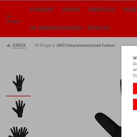
FANSHOP
JACKEN
OBERTEILE
HOSE
SV
Öfingen
SG OBERBALDINGEN / ÖFINGEN
SV Öfingen
JAKO Feldspielerhandschuhe Funktion
ZURÜCK
W
Du
an
Co