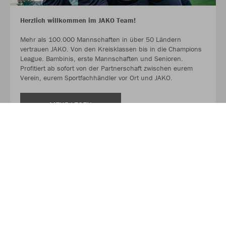
Herzlich willkommen im JAKO Team!
Mehr als 100.000 Mannschaften in über 50 Ländern
vertrauen JAKO. Von den Kreisklassen bis in die Champions
League. Bambinis, erste Mannschaften und Senioren.
Profitiert ab sofort von der Partnerschaft zwischen eurem
Verein, eurem Sportfachhändler vor Ort und JAKO.
MEHR LESEN