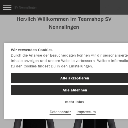
SV Nennslingen
Herzlich Willkommen im Teamshop SV
Nennslingen
Wir verwenden Cookies
Nachhaltig
Farbe
Durch die Analyse der Besucherdaten können wir dir personalisierte
Inhalte anzeigen und unsere Website verbessern. Weitere Informati
zu den Cookies findest Du in den Einstellungen.
Alle akzeptieren
Alle ablehnen
mehr Infos
Datenschutz
Impressum