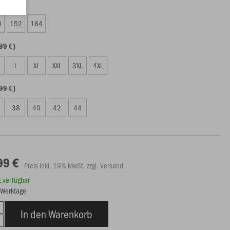
99 €)
0
152
164
99 €)
L
XL
XXL
3XL
4XL
99 €)
38
40
42
44
99 €
Preis inkl. 19% MwSt. zzgl. Versand
rt verfügbar
6 Werktage
In den Warenkorb