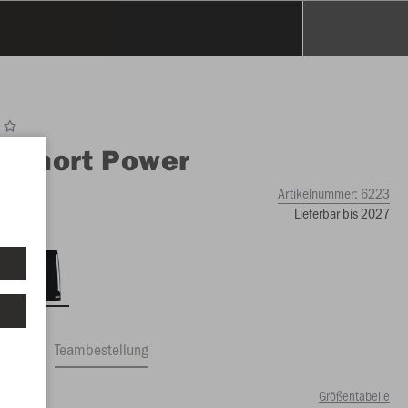
O
Short Power
iß
Artikelnummer:
6223
Lieferbar bis 2027
ftrag
Teambestellung
Größentabelle