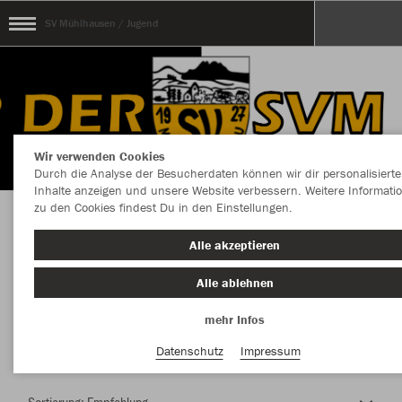
SV Mühlhausen / Jugend
Wir verwenden Cookies
Durch die Analyse der Besucherdaten können wir dir personalisierte
Inhalte anzeigen und unsere Website verbessern. Weitere Informati
zu den Cookies findest Du in den Einstellungen.
Herzlich Willkommen im Teamshop SV
Alle akzeptieren
Mühlhausen / Jugend
Alle ablehnen
mehr Infos
Farbe
Datenschutz
Impressum