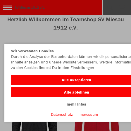
SV Miesau 1912 e.V.
Herzlich Willkommen im Teamshop SV Miesau
1912 e.V.
Wir verwenden Cookies
Nachhaltig
Farbe
Durch die Analyse der Besucherdaten können wir dir personalisierte
Inhalte anzeigen und unsere Website verbessern. Weitere Informati
zu den Cookies findest Du in den Einstellungen.
Alle akzeptieren
Alle ablehnen
mehr Infos
Datenschutz
Impressum