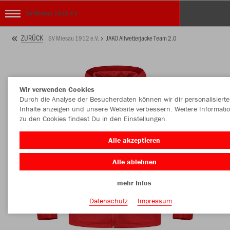
SV Miesau 1912 e.V.
ZURÜCK
SV Miesau 1912 e.V.
JAKO Allwetterjacke Team 2.0
Wir verwenden Cookies
Durch die Analyse der Besucherdaten können wir dir personalisierte
Inhalte anzeigen und unsere Website verbessern. Weitere Informati
zu den Cookies findest Du in den Einstellungen.
Alle akzeptieren
Alle ablehnen
mehr Infos
Datenschutz
Impressum