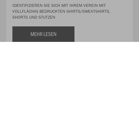
IDENTIFIZIEREN SIE SICH MIT IHREM VEREIN MIT
VOLLFLÄCHIG BEDRUCKTEN SHIRTS/SWEATSHIRTS,
SHORTS UND STUTZEN
MEHR LESEN
WIR GESTALTEN IHRE EINZIGARTIGEN LAUFSHIRTS
KOSTENLOS
Mit unserer besonderen Sublimationstechnik können wir
jedes noch so anspruchsvolle Design problemlos erstellen.