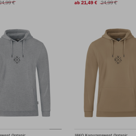
24,99 €
ab 21,49 €
24,99 €
sweat Organic
JAKO Kapuzensweat Organic