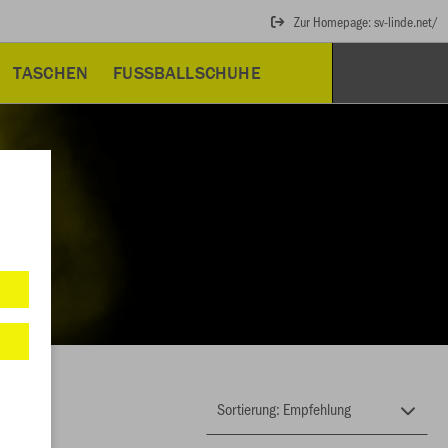
Zur Homepage: sv-linde.net/
TASCHEN
FUSSBALLSCHUHE