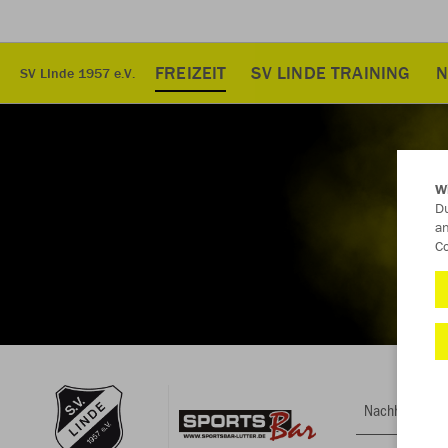
FREIZEIT
SV LINDE TRAINING
N
SV LInde 1957 e.V.
W
Du
an
Co
Nachhaltig