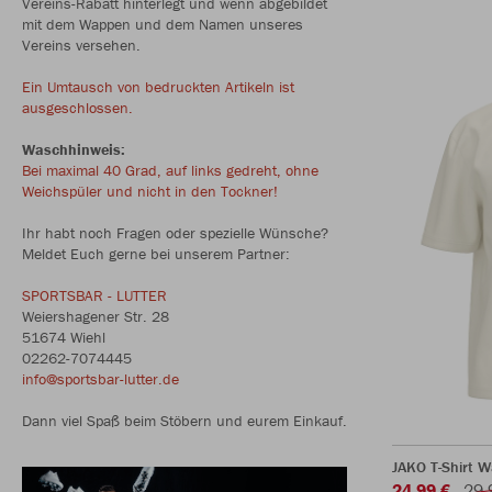
Vereins-Rabatt hinterlegt und wenn abgebildet
mit dem Wappen und dem Namen unseres
Vereins versehen.
Ein Umtausch von bedruckten Artikeln ist
ausgeschlossen.
Waschhinweis:
Bei maximal 40 Grad, auf links gedreht, ohne
Weichspüler und nicht in den Tockner!
Ihr habt noch Fragen oder spezielle Wünsche?
Meldet Euch gerne bei unserem Partner:
SPORTSBAR - LUTTER
Weiershagener Str. 28
51674 Wiehl
02262-7074445
info@sportsbar-lutter.de
Dann viel Spaß beim Stöbern und eurem Einkauf.
JAKO T-Shirt 
24,99 €
29,