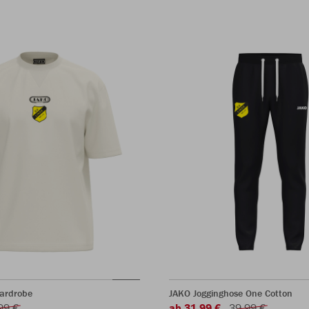
Wardrobe
JAKO Jogginghose One Cotton
99 €
ab 31,99 €
39,99 €