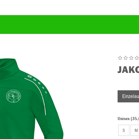
JAK
Einzelau
Unisex (35,
S
M