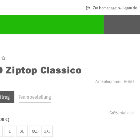
Zur Homepage: sv-liegau.de
O
Ziptop Classico
Artikelnummer:
8650
ftrag
Teambestellung
Größentabelle
00 €)
L
XL
XXL
3XL