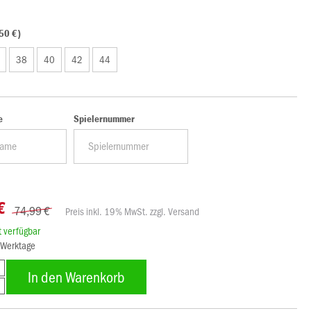
50 €)
38
40
42
44
e
Spielernummer
€
74,99 €
Preis inkl. 19% MwSt. zzgl. Versand
rt verfügbar
8 Werktage
In den Warenkorb