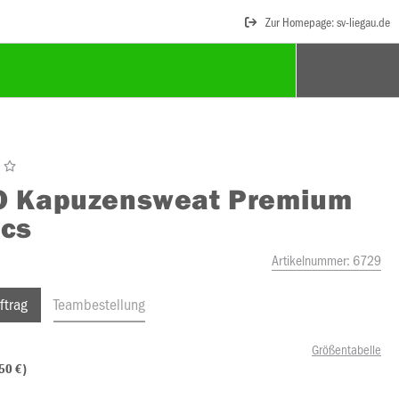
Zur Homepage: sv-liegau.de
O
Kapuzensweat Premium
ics
Artikelnummer:
6729
ftrag
Teambestellung
Größentabelle
50 €)