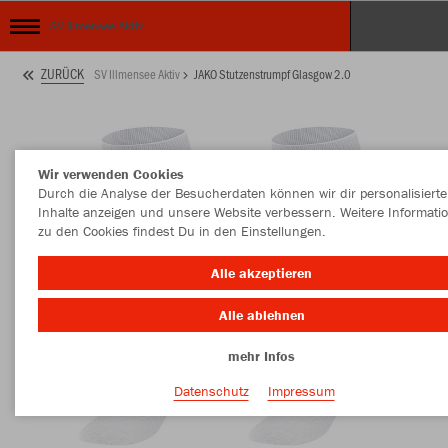
SV Illmensee Aktiv
ZURÜCK
SV Illmensee Aktiv
JAKO Stutzenstrumpf Glasgow 2.0
Wir verwenden Cookies
Durch die Analyse der Besucherdaten können wir dir personalisierte
Inhalte anzeigen und unsere Website verbessern. Weitere Informati
zu den Cookies findest Du in den Einstellungen.
Alle akzeptieren
Alle ablehnen
mehr Infos
Datenschutz
Impressum