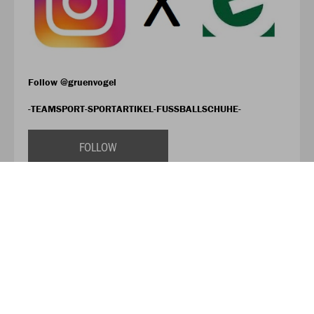
Follow @gruenvogel
-TEAMSPORT-SPORTARTIKEL-FUSSBALLSCHUHE-
FOLLOW