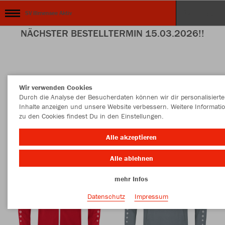
SV Illmensee Aktiv
NÄCHSTER BESTELLTERMIN 15.03.2026!!
Nachhaltig
Farbe
Wir verwenden Cookies
Durch die Analyse der Besucherdaten können wir dir personalisierte
Inhalte anzeigen und unsere Website verbessern. Weitere Informati
zu den Cookies findest Du in den Einstellungen.
Alle akzeptieren
Alle ablehnen
mehr Infos
Datenschutz
Impressum