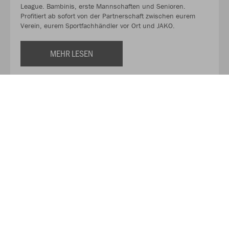
League. Bambinis, erste Mannschaften und Senioren.
Profitiert ab sofort von der Partnerschaft zwischen eurem
Verein, eurem Sportfachhändler vor Ort und JAKO.
MEHR LESEN
Über JAKO
Aus der Garage zum führenden Teamsport-Ausrüster. Die
Erfolgsgeschichte von JAKO beginnt 1989 und dauert bis
heute an. Seit der Gründung ist es das Ziel von JAKO, der