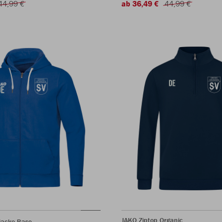
44,99 €
ab 36,49 €
44,99 €
JAKO Ziptop Organic
jacke Base