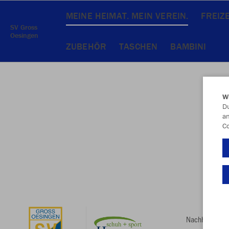
MEINE HEIMAT. MEIN VEREIN.
FREIZE
SV Gross
Oesingen
ZUBEHÖR
TASCHEN
BAMBINI
W
Du
an
Co
Nachhaltig