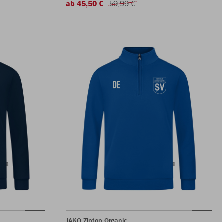
ab 45,50 €
59,99 €
JAKO Ziptop Organic