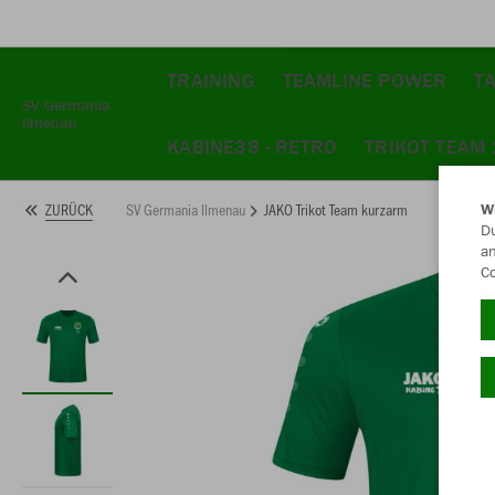
TRAINING
TEAMLINE POWER
T
SV Germania
Ilmenau
KABINE38 - RETRO
TRIKOT TEAM
SV Germania Ilmenau
JAKO Trikot Team kurzarm
ZURÜCK
W
Du
an
Co