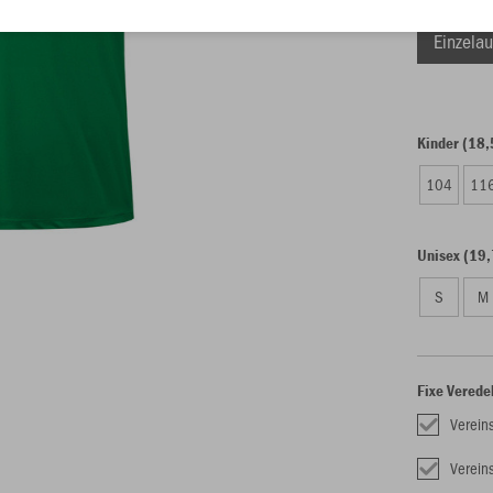
Einzelau
Kinder (18,
104
11
Unisex (19,
S
M
Fixe Verede
Verein
Verei