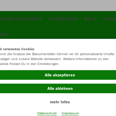
ASCHEN/RUCKSÄCKE
ACCESSOIRES
BÄLLE
SCHU
 10€
ir verwenden Cookies
rch die Analyse der Besucherdaten können wir dir personalisierte Inhalte
zeigen und unsere Website verbessern. Weitere Informationen zu den
okies findest Du in den Einstellungen.
JAK
Alle akzeptieren
sportgrün
Alle ablehnen
mehr Infos
Datenschutz
Impressum