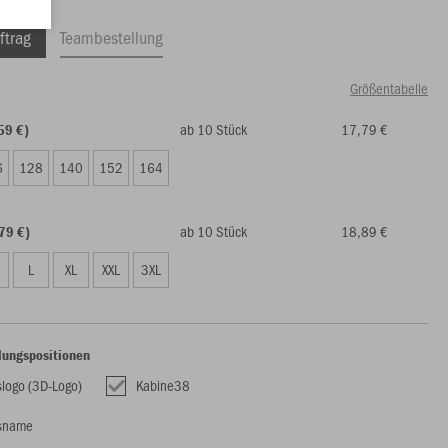
ftrag
Teambestellung
Größentabelle
ab 10 Stück
17,79 €
59 €)
6
128
140
152
164
ab 10 Stück
18,89 €
79 €)
L
XL
XXL
3XL
lungspositionen
slogo (3D-Logo)
Kabine38
nsname