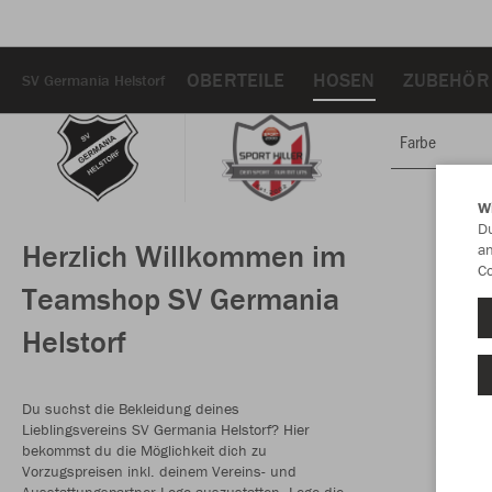
OBERTEILE
HOSEN
ZUBEHÖR
SV Germania Helstorf
Farbe
W
Du
Herzlich Willkommen im
an
Co
Teamshop SV Germania
Helstorf
Du suchst die Bekleidung deines
Lieblingsvereins SV Germania Helstorf? Hier
bekommst du die Möglichkeit dich zu
Vorzugspreisen inkl. deinem Vereins- und
Ausstattungspartner-Logo auszustatten. Lege die