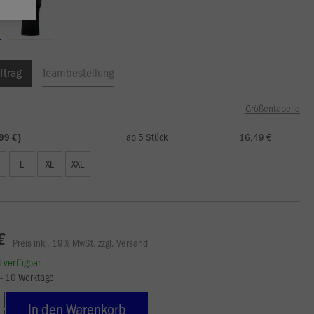
ftrag
Teambestellung
Größentabelle
ab 5 Stück
16,49 €
99 €)
L
XL
XXL
€
Preis inkl. 19% MwSt. zzgl. Versand
rt verfügbar
7 - 10 Werktage
In den Warenkorb