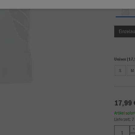
Einzelau
Unisex (17,
S
M
17,99 
Artikel sofo
Lieferzeit: 