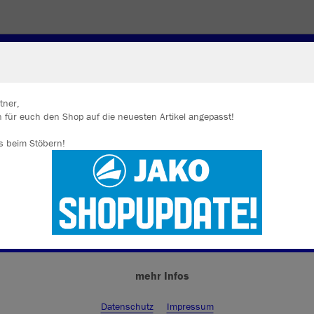
MWEAR JUGEND_SG
(JA)MPING
KEGELN
TENNIS
TASCHEN
TASCHEN_SG
UNDERWEAR
ZUBEHÖ
tner,
 für euch den Shop auf die neuesten Artikel angepasst!
ir verwenden Cookies
s beim Stöbern!
rch die Analyse der Besucherdaten können wir dir personalisierte Inhalte
zeigen und unsere Website verbessern. Weitere Informationen zu den
okies findest Du in den Einstellungen.
Alle akzeptieren
JAK
Alle ablehnen
weiß
mehr Infos
Datenschutz
Impressum