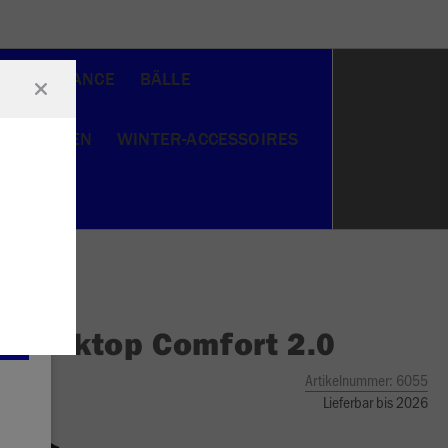
LINE DANCE
BÄLLE
R
JACKEN
WINTER-ACCESSOIRES
O
Tanktop Comfort 2.0
Artikelnummer:
6055
Lieferbar bis 2026