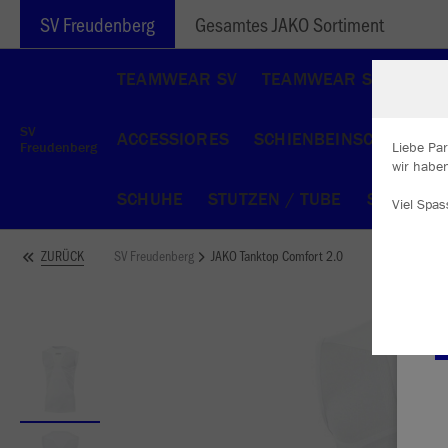
SV Freudenberg
Gesamtes JAKO Sortiment
TEAMWEAR SV
TEAMWEAR SG
TEA
SV
ACCESSIORES
SCHIENBEINSCHONER
Freudenberg
Liebe Par
wir haben
W
SCHUHE
STUTZEN / TUBE
SOCKEN
Viel Spas
Du
an
Co
SV Freudenberg
JAKO Tanktop Comfort 2.0
ZURÜCK