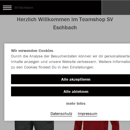
SV Eschbach
Herzlich Willkommen im Teamshop SV
Eschbach
Wir verwenden Cookies
Farbe
Durch die Analyse der Besucherdaten können wir dir personalisierte
Inhalte anzeigen und unsere Website verbessern. Weitere Informati
zu den Cookies findest Du in den Einstellungen.
Alle akzeptieren
Alle ablehnen
mehr Infos
Datenschutz
Impressum