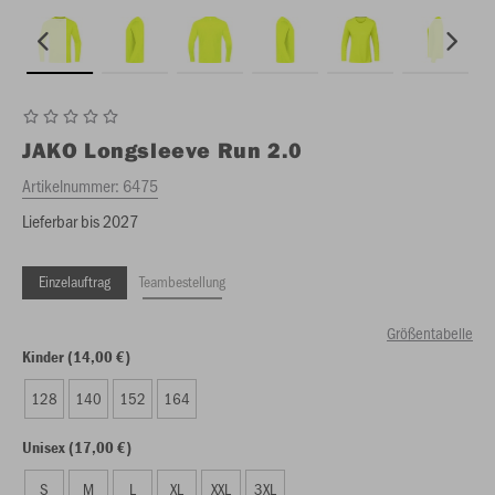
JAKO
Longsleeve Run 2.0
Artikelnummer:
6475
Lieferbar bis 2027
Einzelauftrag
Teambestellung
Größentabelle
Kinder (14,00 €)
128
140
152
164
Unisex (17,00 €)
S
M
L
XL
XXL
3XL