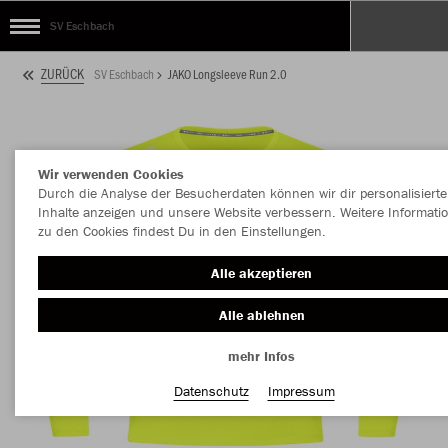
SV Eschbach
ZURÜCK
SV Eschbach
JAKO Longsleeve Run 2.0
Wir verwenden Cookies
Durch die Analyse der Besucherdaten können wir dir personalisierte
Inhalte anzeigen und unsere Website verbessern. Weitere Informati
zu den Cookies findest Du in den Einstellungen.
Alle akzeptieren
Alle ablehnen
mehr Infos
Datenschutz
Impressum