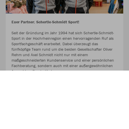
Euer Partner: Schertle-Schmidt Sport!
Seit der Gründung im Jahr 1994 hat sich Schertle-Schmidt-
Sport in der Hochrheinregion einen hervorragenden Ruf als
Sportfachgeschäft erarbeitet. Dabei überzeugt das
fünfköpfige Team rund um die beiden Gesellschafter Oliver
Rehm und Axel Schmidt nicht nur mit einem
maßgeschneiderten Kundenservice und einer persönlichen
Fachberatung, sondern auch mit einer außergewöhnlichen
Auswahl an Sportartikeln.
MEHR LESEN