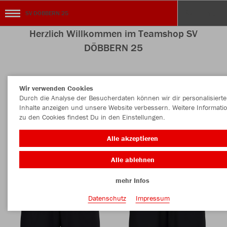
SV DÖBBERN 25
Herzlich Willkommen im Teamshop SV
DÖBBERN 25
Wir verwenden Cookies
Nachhaltig
Farbe
Durch die Analyse der Besucherdaten können wir dir personalisierte
Inhalte anzeigen und unsere Website verbessern. Weitere Informati
zu den Cookies findest Du in den Einstellungen.
Alle akzeptieren
Alle ablehnen
mehr Infos
Datenschutz
Impressum