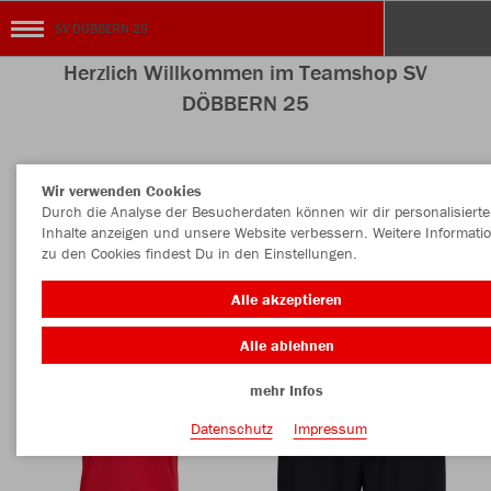
SV DÖBBERN 25
Herzlich Willkommen im Teamshop SV
DÖBBERN 25
Wir verwenden Cookies
Nachhaltig
Farbe
Durch die Analyse der Besucherdaten können wir dir personalisierte
Inhalte anzeigen und unsere Website verbessern. Weitere Informati
zu den Cookies findest Du in den Einstellungen.
Alle akzeptieren
Alle ablehnen
mehr Infos
Datenschutz
Impressum