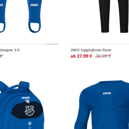
Glasgow 2.0
JAKO Jogginghose Base
 €
ab 27,99 €
39,99 €