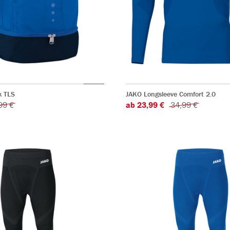
k TLS
JAKO Longsleeve Comfort 2.0
99 €
ab 23,99 €
34,99 €