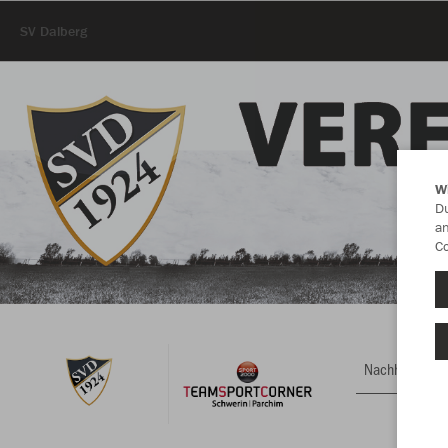
SV Dalberg
W
Du
an
Co
Nachhaltig