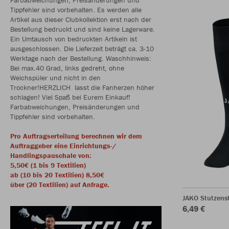
Tippfehler sind vorbehalten. Es werden alle
Artikel aus dieser Clubkollektion erst nach der
Bestellung bedruckt und sind keine Lagerware.
Ein Umtausch von bedruckten Artikeln ist
ausgeschlossen. Die Lieferzeit beträgt ca. 3-10
Werktage nach der Bestellung. Waschhinweis:
Bei max.40 Grad, links gedreht, ohne
Weichspüler und nicht in den
Trockner!HERZLICH lasst die Fanherzen höher
schlagen! Viel Spaß bei Eurem Einkauf!
Farbabweichungen, Preisänderungen und
Tippfehler sind vorbehalten.
Pro Auftragserteilung berechnen wir dem
Auftraggeber eine Einrichtungs-/
Handlingspauschale von:
5,50€ (1 bis 9 Textilien)
ab (10 bis 20 Textilien) 8,50€
über (20 Textilien) auf Anfrage.
JAKO Stutzens
6,49 €