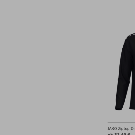
JAKO Ziptop O
ab 33,49 €