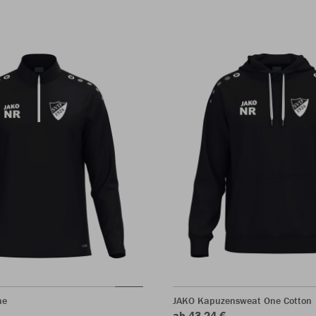
ne
JAKO Kapuzensweat One Cotton
ab 43,24 €