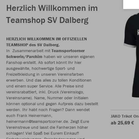
Herzlich Willkommen im
Teamshop SV Dalberg
HERZLICH WILLKOMMEN IM OFFIZIELLEN
TEAMSHOP des SV Dalberg.
In Zusammenarbeit mit
Teamsportcorner
Schwerin/Parchim
haben wir unseren eigenen
Fanshop erstellt. Ab sofort könnt Ihr hier
ausgewählte, hochwertige Sport- und
Freizeitkleidung in unseren Vereinsfarben
erwerben. Und das alles zu tollen Konditionen
und einem super Service. Alle Preise sind
vereinsrabattiert, inkl. Druck (Vereinslogo,
Vereinsname). Name, Nummer oder Initialen
können optional und gegen Aufpreis dazu bestellt
werden. Ihr habt noch Fragen? Dann wendet
euch Frank Heinermann,
JAKO Trikot O
heinermann@teamsportcorner.de. Zeigt Eure
ab 25,69 €
Vereinstreue und lasst die Fanherzen höher
schlagen! Viel Spaß bei Eurem Einkauf!
Farbabweichungen, Preisänderungen und