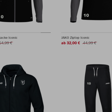
acke Iconic
JAKO Ziptop Iconic
54,99 €
ab 32,00 €
44,99 €