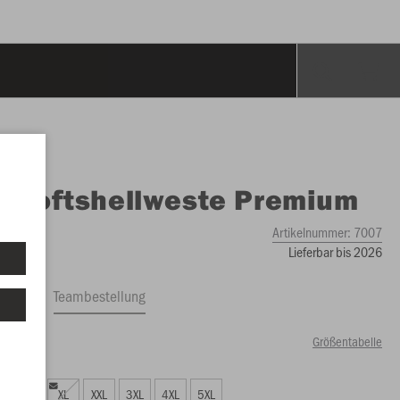
O
Softshellweste Premium
Artikelnummer:
7007
Lieferbar bis 2026
ftrag
Teambestellung
Größentabelle
00 €)
L
XL
XXL
3XL
4XL
5XL