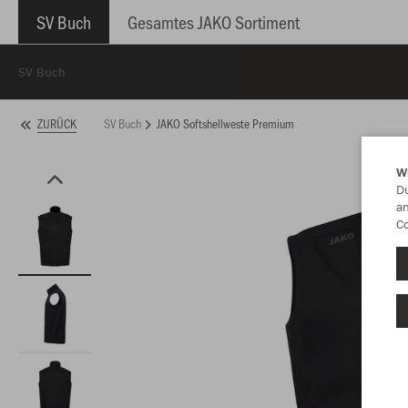
SV Buch
Gesamtes JAKO Sortiment
SV Buch
SV Buch
JAKO Softshellweste Premium
ZURÜCK
W
Du
an
Co