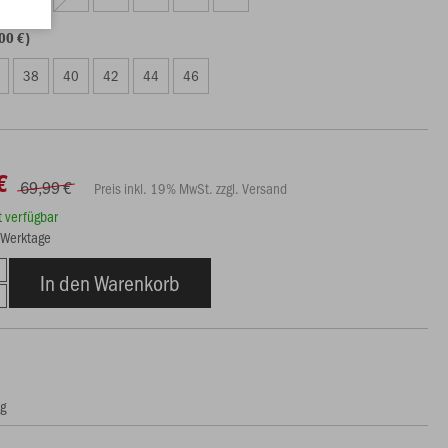
00 €)
38
40
42
44
46
€
69,99 €
Preis inkl. 19% MwSt. zzgl. Versand
rt verfügbar
8 Werktage
In den Warenkorb
ng