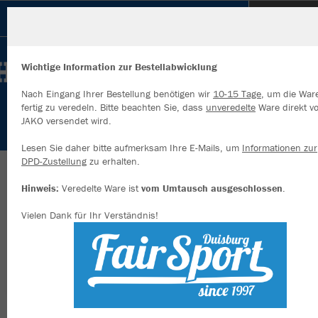
SV 1911 Bottrop
Wichtige Information zur Bestellabwicklung
Nach Eingang Ihrer Bestellung benötigen wir
10-15 Tage
, um die War
fertig zu veredeln. Bitte beachten Sie, dass
unveredelte
Ware direkt v
JAKO versendet wird.
Wir verwenden Cookies
Durch die Analyse der Besucherdaten können wir dir personalisierte
Lesen Sie daher bitte aufmerksam Ihre E-Mails, um
Informationen zur
Inhalte anzeigen und unsere Website verbessern. Weitere Informati
DPD-Zustellung
zu erhalten.
zu den Cookies findest Du in den Einstellungen.
Herzlich willkommen im Vereinsshop des SV
Hinweis:
Veredelte Ware ist
vom Umtausch ausgeschlossen
.
Alle akzeptieren
1911 Bottrop
Vielen Dank für Ihr Verständnis!
Alle ablehnen
mehr Infos
Nachhaltig
Farbe
Datenschutz
Impressum