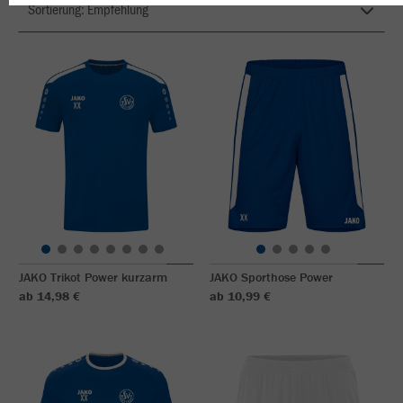
JAKO Trikot Power kurzarm
JAKO Sporthose Power
ab 14,98 €
ab 10,99 €