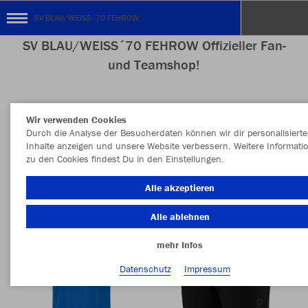
SV BLAU/WEISS´70 FEHROW
SV BLAU/WEISS´70 FEHROW Offizieller Fan-
und Teamshop!
Wir verwenden Cookies
Nachhaltig
Farbe
Durch die Analyse der Besucherdaten können wir dir personalisierte
Inhalte anzeigen und unsere Website verbessern. Weitere Informati
zu den Cookies findest Du in den Einstellungen.
Alle akzeptieren
Alle ablehnen
mehr Infos
Datenschutz
Impressum