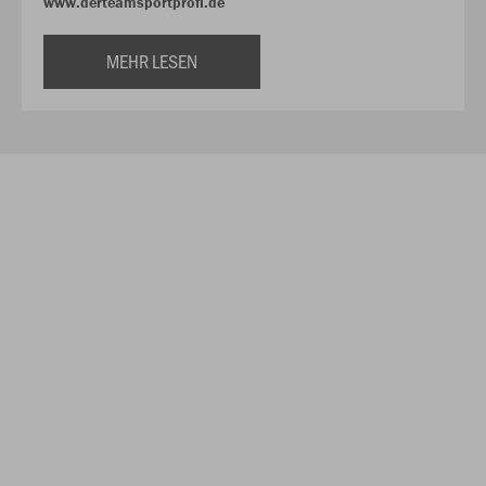
www.derteamsportprofi.de
MEHR LESEN