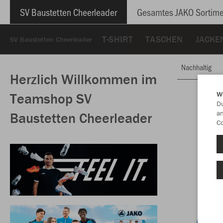
SV Baustetten Cheerleader
Gesamtes JAKO Sortime
T-SHIRT
TASCHEN
JACKE
SV Baustetten Cheerleader
Nachhaltig
Herzlich Willkommen im
W
Teamshop SV
Du
an
Baustetten Cheerleader
Co