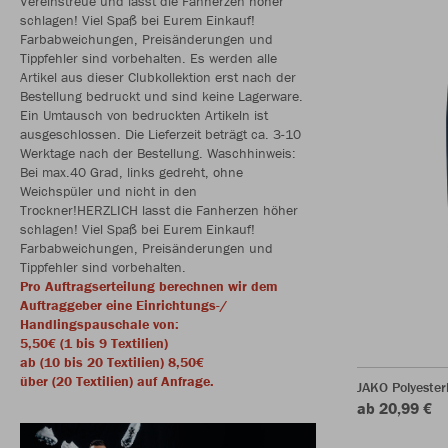
Vereinstreue und lasst die Fanherzen höher
schlagen! Viel Spaß bei Eurem Einkauf!
Farbabweichungen, Preisänderungen und
Tippfehler sind vorbehalten. Es werden alle
Artikel aus dieser Clubkollektion erst nach der
Bestellung bedruckt und sind keine Lagerware.
Ein Umtausch von bedruckten Artikeln ist
ausgeschlossen. Die Lieferzeit beträgt ca. 3-10
Werktage nach der Bestellung. Waschhinweis:
Bei max.40 Grad, links gedreht, ohne
Weichspüler und nicht in den
Trockner!HERZLICH lasst die Fanherzen höher
schlagen! Viel Spaß bei Eurem Einkauf!
Farbabweichungen, Preisänderungen und
Tippfehler sind vorbehalten.
Pro Auftragserteilung berechnen wir dem
Auftraggeber eine Einrichtungs-/
Handlingspauschale von:
5,50€ (1 bis 9 Textilien)
ab (10 bis 20 Textilien) 8,50€
über (20 Textilien) auf Anfrage.
JAKO Polyeste
ab 20,99 €