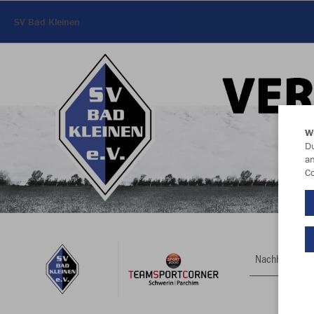
SV Bad Kleinen
W
Du
an
Co
Nachhaltig