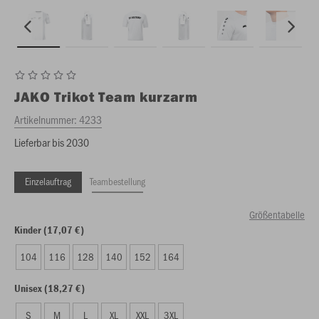
JAKO
Trikot Team kurzarm
Artikelnummer:
4233
Lieferbar bis 2030
Einzelauftrag
Teambestellung
Größentabelle
Kinder (17,07 €)
104
116
128
140
152
164
Unisex (18,27 €)
S
M
L
XL
XXL
3XL