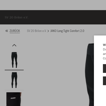
SV 20 Brilon e.V.
SV 20 Brilon e.V.
JAKO Long Tight Comfort 2.0
ZURÜCK
W
Du
an
Co