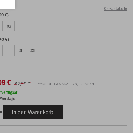
Größentabelle
09 €)
S
XS
49 €)
L
XL
XXL
09 €
32,99 €
Preis inkl. 19% MwSt. zzgl. Versand
rt verfügbar
5 Werktage
In den Warenkorb