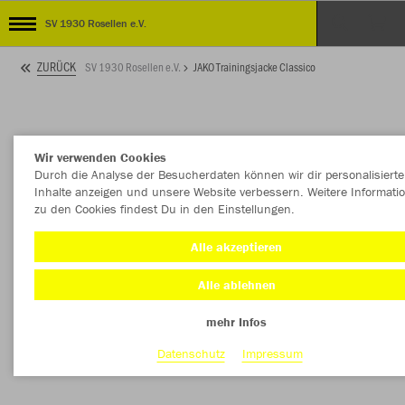
SV 1930 Rosellen e.V.
ZURÜCK
SV 1930 Rosellen e.V.
JAKO Trainingsjacke Classico
Wir verwenden Cookies
Durch die Analyse der Besucherdaten können wir dir personalisierte
Inhalte anzeigen und unsere Website verbessern. Weitere Informati
zu den Cookies findest Du in den Einstellungen.
Alle akzeptieren
Alle ablehnen
mehr Infos
Datenschutz
Impressum