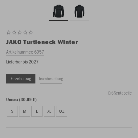
JAKO
Turtleneck Winter
Artikelnummer:
6957
Lieferbar bis 2027
Einzelauftrag
Teambestellung
Größentabelle
Unisex (30,99 €)
S
M
L
XL
XXL