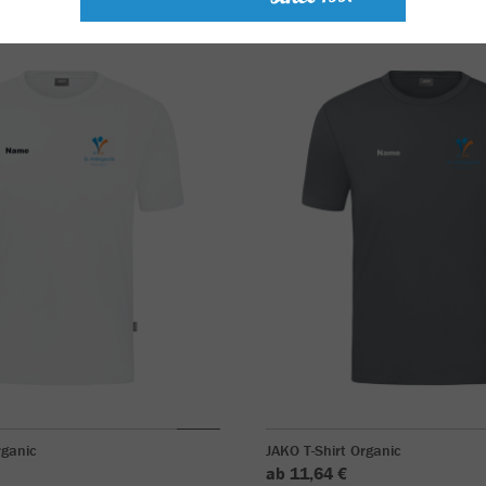
rganic
JAKO T-Shirt Organic
ab 11,64 €