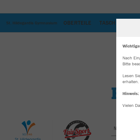
OBERTEILE
TASCHEN
AC
St. Hildegardis Gymnasium
Wichtige
Nach Ein
W
Bitte bea
Du
an
Lesen Si
Co
erhalten.
Hinweis:
Vielen Da
Nachhaltig