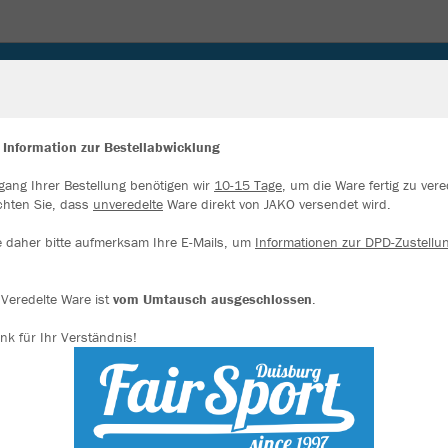
CESSOIRES
 Information zur Bestellabwicklung
gang Ihrer Bestellung benötigen wir
10-15 Tage
, um die Ware fertig zu vere
ir verwenden Cookies
chten Sie, dass
unveredelte
Ware direkt von JAKO versendet wird.
rch die Analyse der Besucherdaten können wir dir personalisierte Inhalte
zeigen und unsere Website verbessern. Weitere Informationen zu den
e daher bitte aufmerksam Ihre E-Mails, um
Informationen zur DPD-Zustellu
okies findest Du in den Einstellungen.
Alle akzeptieren
Veredelte Ware ist
vom Umtausch ausgeschlossen
.
nk für Ihr Verständnis!
Alle ablehnen
mehr Infos
Farbe
Datenschutz
Impressum