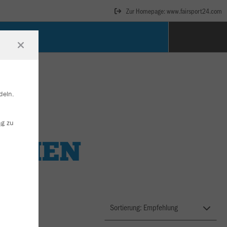
Zur Homepage: www.fairsport24.com
deln.
ng
zu