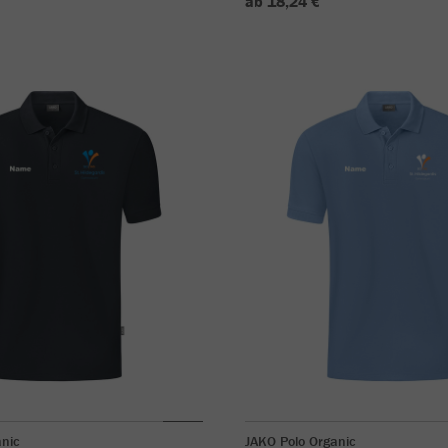
ab 18,24 €
anic
JAKO Polo Organic