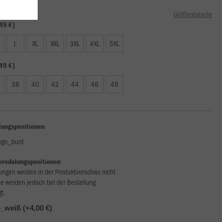
Größentabelle
49 €)
L
XL
XXL
3XL
4XL
5XL
49 €)
38
40
42
44
46
48
lungspositionen
ogo_bunt
eredelungspositionen
ungen werden in der Produktvorschau nicht
ie werden jedoch bei der Bestellung
gt.
weiß (+4,00 €)