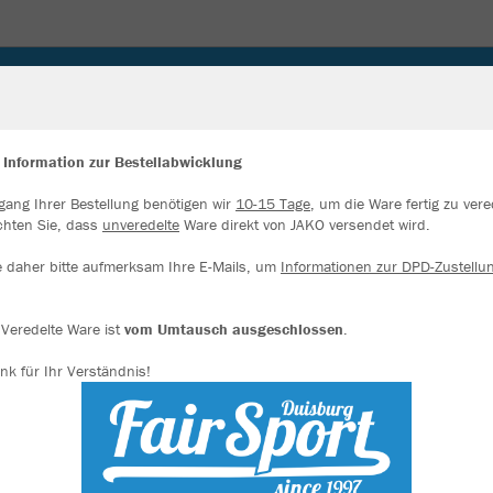
CESSOIRES
 Information zur Bestellabwicklung
gang Ihrer Bestellung benötigen wir
10-15 Tage
, um die Ware fertig zu vere
ir verwenden Cookies
chten Sie, dass
unveredelte
Ware direkt von JAKO versendet wird.
JAK
rch die Analyse der Besucherdaten können wir dir personalisierte Inhalte
zeigen und unsere Website verbessern. Weitere Informationen zu den
e daher bitte aufmerksam Ihre E-Mails, um
Informationen zur DPD-Zustellu
okies findest Du in den Einstellungen.
anthrazit
Alle akzeptieren
Veredelte Ware ist
vom Umtausch ausgeschlossen
.
nk für Ihr Verständnis!
Alle ablehnen
mehr Infos
Einzelau
Datenschutz
Impressum