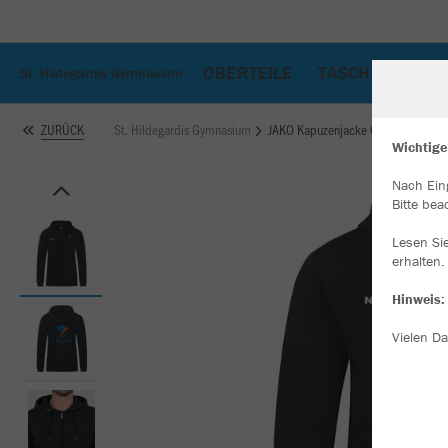
OBERTEILE
TASCHEN
AC
St. Hildegardis Gymnasium
St. Hildegardis Gymnasium
JAKO Kapuzenjacke Organic
ZURÜCK
Wichtige
Nach Ein
W
Bitte bea
Du
an
Lesen Si
Co
erhalten.
Hinweis:
Vielen Da