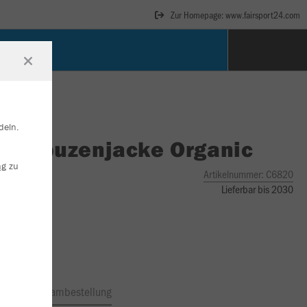
Zur Homepage: www.fairsport24.com
deln.
O
Kapuzenjacke Organic
ng
zu
Artikelnummer:
C6820
Lieferbar bis 2030
ftrag
Teambestellung