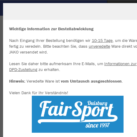
SSV Süng
ZURÜCK
SSV Süng
JAKO Longsleeve Comfort 2.0
Wichtige Information zur Bestellabwicklung
Nach Eingang Ihrer Bestellung benötigen wir
10-15 Tage
, um die War
fertig zu veredeln. Bitte beachten Sie, dass
unveredelte
Ware direkt v
JAKO versendet wird.
Wir verwenden Cookies
Durch die Analyse der Besucherdaten können wir dir personalisierte
Lesen Sie daher bitte aufmerksam Ihre E-Mails, um
Informationen zur
Inhalte anzeigen und unsere Website verbessern. Weitere Informati
DPD-Zustellung
zu erhalten.
zu den Cookies findest Du in den Einstellungen.
Hinweis:
Veredelte Ware ist
vom Umtausch ausgeschlossen
.
Alle akzeptieren
Vielen Dank für Ihr Verständnis!
Alle ablehnen
mehr Infos
Datenschutz
Impressum