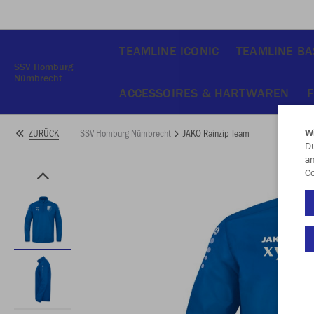
TEAMLINE ICONIC
TEAMLINE BAS
SSV Homburg
Nümbrecht
ACCESSOIRES & HARTWAREN
F
SSV Homburg Nümbrecht
JAKO Rainzip Team
ZURÜCK
W
Du
an
Co