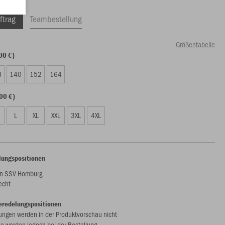
ftrag
Teambestellung
Größentabelle
00 €)
8
140
152
164
00 €)
L
XL
XXL
3XL
4XL
lungspositionen
n SSV Homburg
echt
eredelungspositionen
ungen werden in der Produktvorschau nicht
ie werden jedoch bei der Bestellung