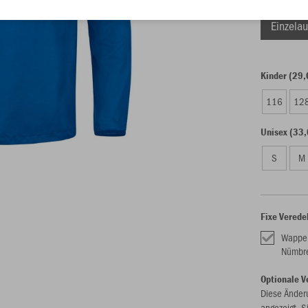
Einzelau
Kinder (29,
116
12
Unisex (33,
S
M
Fixe Verede
Wappe
Nümbr
Optionale V
Diese Änder
angezeigt. S