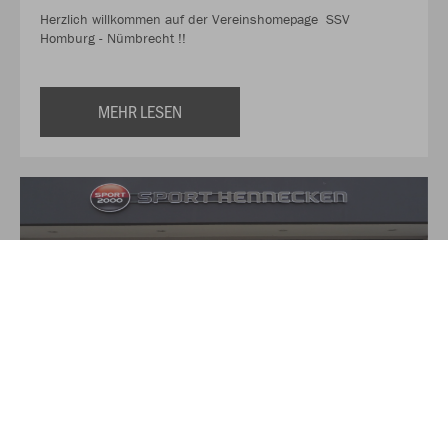
Herzlich willkommen auf der Vereinshomepage SSV
Homburg - Nümbrecht !!
MEHR LESEN
Über Sport Hennecken
Auf über 350qm finden Sie hier alles für Ihre Sport und
Freizeit-Aktivitäten. Das Verkaufsteam von Sport Hennecken,
zu dem neben Torsten und Heike Hennecken noch drei